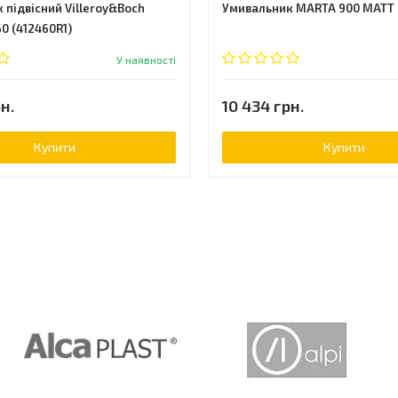
 підвісний Villeroy&Boch
Умивальник MARTA 900 MATT
60 (412460R1)
У наявності
н.
10 434 грн.
Купити
Купити