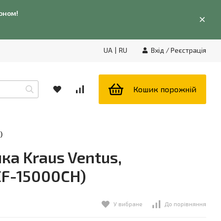
фоном!
UA
|
RU
Вхід
/
Реєстрація
Кошик порожній
)
а Kraus Ventus,
EF-15000CH)
У вибране
До порівняння