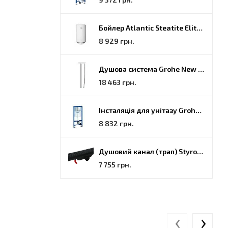
Бойлер Atlantic Steatite Elite VM 080 D400 2 BC, 80 (851188)
8 929 грн.
Душова система Grohe New Tempesta Cosmopolitan (27922000)
18 463 грн.
Інсталяція для унітазу Grohe Rapid SL (38772001)
8 832 грн.
Душовий канал (трап) Styron, решітка Гармонія, 70 (STY-H-70-FF)
7 755 грн.
‹
›