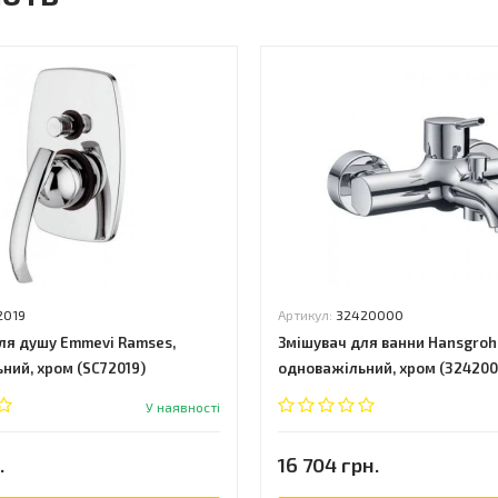
2019
Артикул:
32420000
ля душу Emmevi Ramses,
Змішувач для ванни Hansgrohe 
ний, хром (SC72019)
одноважільний, хром (324200
У наявності
.
16 704 грн.