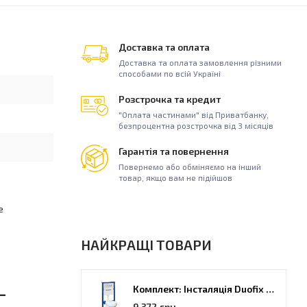
Доставка та оплата
Доставка та оплата замовлення різними
способами по всій Україні
Розстрочка та кредит
"Оплата частинами" від Приватбанку,
безпроцентна розстрочка від 3 місяців
Гарантія та повернення
Повернемо або обміняємо на інший
товар, якщо вам не підійшов
е
НАЙКРАЩІ ТОВАРИ
-
Комплект: Інсталяція Duofix PRO 20 + унітаз Kolo Idol (118.315.21.2)
9 372 грн.