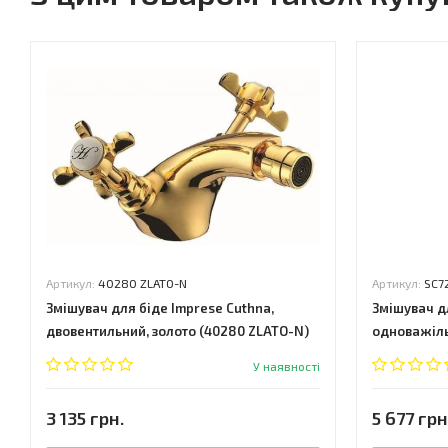
Артикул:
40280 ZLATO-N
Артикул:
SC7
Змішувач для біде Imprese Cuthna,
Змішувач д
двовентильний, золото (40280 ZLATO-N)
одноважіль
У наявності
3 135 грн.
5 677 грн