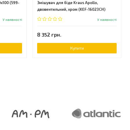
x100 (599-
Змішувач для біде Kraus Apollo,
двовентильний, хром (KEF-16023CH)
У наявності
У наявності
8 352 грн.
Купити