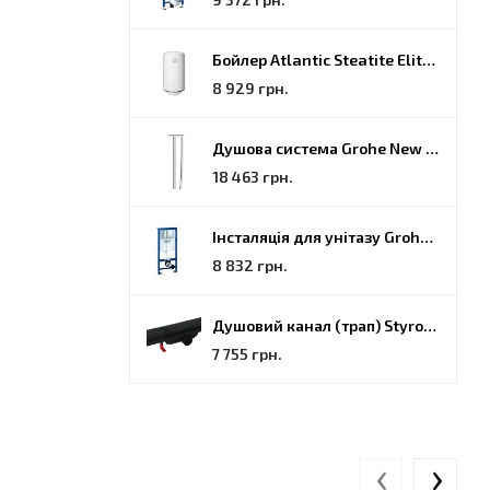
Бойлер Atlantic Steatite Elite VM 080 D400 2 BC, 80 (851188)
8 929 грн.
Душова система Grohe New Tempesta Cosmopolitan (27922000)
18 463 грн.
Інсталяція для унітазу Grohe Rapid SL (38772001)
8 832 грн.
Душовий канал (трап) Styron, решітка Гармонія, 70 (STY-H-70-FF)
7 755 грн.
‹
›