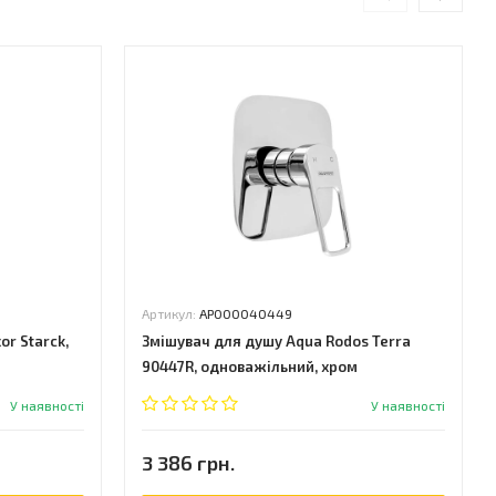
Артикул:
АР000040449
r Starck,
Змішувач для душу Aqua Rodos Terra
90447R, одноважільний, хром
(АР000040449)
У наявності
У наявності
3 386 грн.