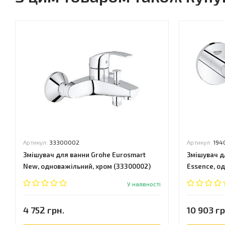
Артикул:
33300002
Артикул:
194
Змішувач для ванни Grohe Eurosmart
Змішувач д
New, одноважільний, хром (33300002)
Essence, о
У наявності
4 752 грн.
10 903 гр