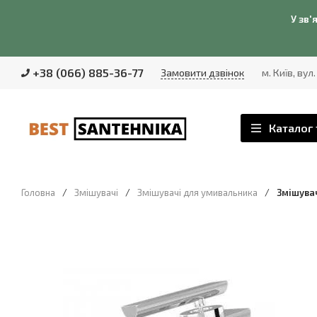
У зв'
+38 (066) 885-36-77
Замовити дзвінок
м. Київ, вул
Каталог 
Головна
/
Змішувачі
/
Змішувачі для умивальника
/
Змішувач