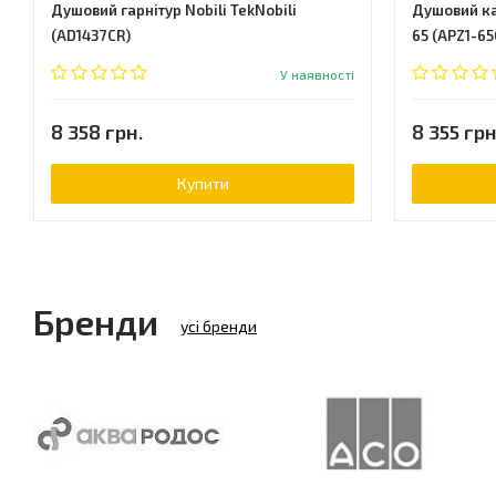
Душовий гарнітур Nobili TekNobili
Душовий кан
(AD1437CR)
65 (APZ1-65
У наявності
8 358 грн.
8 355 грн
Купити
Бренди
усі бренди