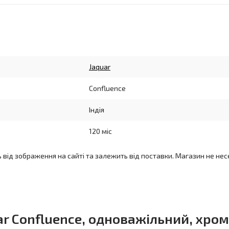
Jaquar
Confluence
Індія
120 міс
ь від зображення на сайті та залежить від поставки. Магазин не нес
r Confluence, одноважільний, хром