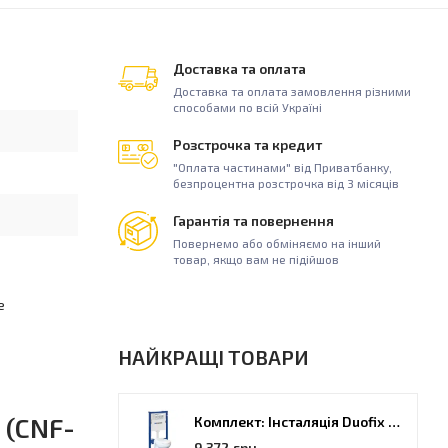
Доставка та оплата
Доставка та оплата замовлення різними
способами по всій Україні
Розстрочка та кредит
"Оплата частинами" від Приватбанку,
безпроцентна розстрочка від 3 місяців
Гарантія та повернення
Повернемо або обміняємо на інший
товар, якщо вам не підійшов
е
НАЙКРАЩІ ТОВАРИ
 (CNF-
Комплект: Інсталяція Duofix PRO 20 + унітаз Kolo Idol (118.315.21.2)
9 372 грн.