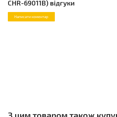
CHR-69011B) відгуки
З цим товаром також куп