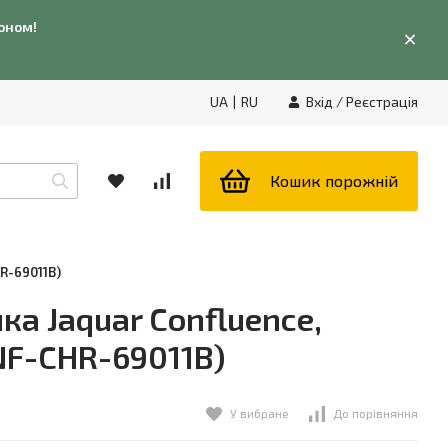
фоном!
UA
|
RU
Вхід
/
Реєстрація
Кошик порожній
R-69011B)
а Jaquar Confluence,
NF-CHR-69011B)
У вибране
До порівняння