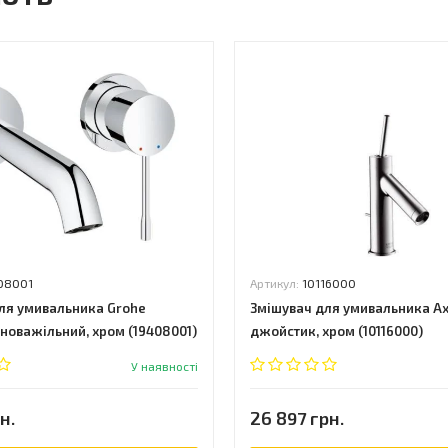
08001
Артикул:
10116000
ля умивальника Grohe
Змішувач для умивальника Axo
дноважільний, хром (19408001)
джойстик, хром (10116000)
У наявності
н.
26 897 грн.