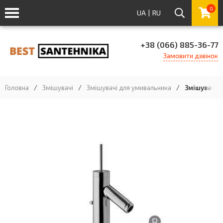
0
UA
|
RU
+38 (066) 885-36-77
Замовити дзвінок
Головна
/
Змішувачі
/
Змішувачі для умивальника
/
Змішувач д