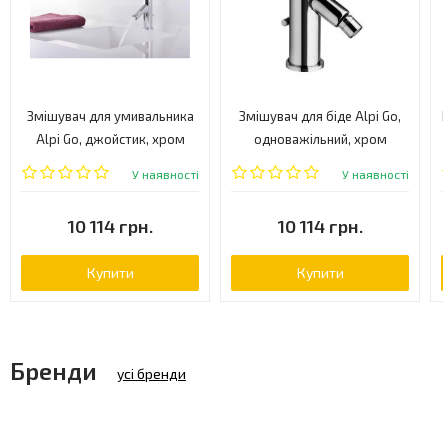
Змішувач для умивальника
Змішувач для біде Alpi Go,
Б
Alpi Go, джойстик, хром
одноважільний, хром
(GO52276CR)
(GO52201CR)
У наявності
У наявності
10 114 грн.
10 114 грн.
Купити
Купити
Бренди
усі бренди