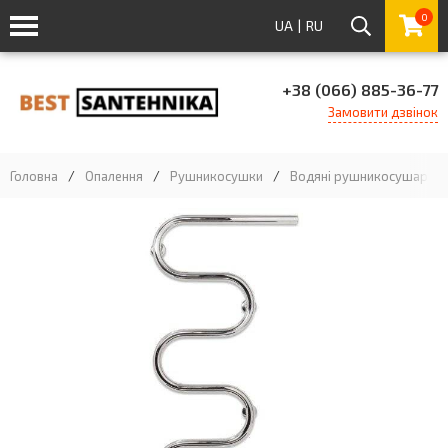
0
UA
|
RU
+38 (066) 885-36-77
Замовити дзвінок
Головна
/
Опалення
/
Рушникосушки
/
Водяні рушникосушарки