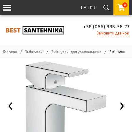
0
UA
|
RU
+38 (066) 885-36-77
Замовити дзвінок
Головна
/
Змішувачі
/
Змішувачі для умивальника
/
Змішувач H
‹
›