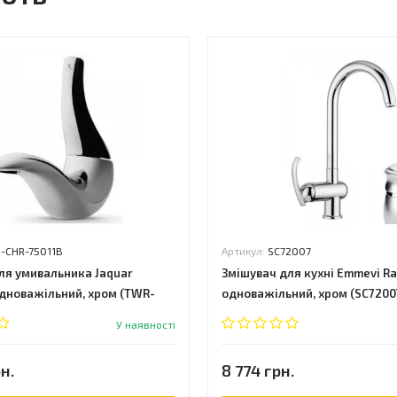
-CHR-75011B
Артикул:
SC72007
ля умивальника Jaquar
Змішувач для кухні Emmevi R
 одноважільний, хром (TWR-
одноважільний, хром (SC7200
У наявності
н.
8 774 грн.