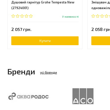
Душовий гарнітур Grohe Tempesta New
Змішувач дл
(27924001)
одноважільн
У наявності
2 057 грн.
2 058 грн
Купити
Бренди
усі бренди