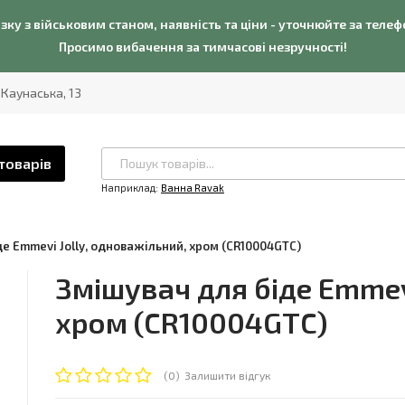
язку з військовим станом, наявність та ціни - уточнюйте за теле
Просимо вибачення за тимчасові незручності!
. Каунаська, 13
товарів
Наприклад:
Ванна Ravak
е Emmevi Jolly, одноважільний, хром (CR10004GTC)
Змішувач для біде Emmev
хром (CR10004GTC)
(0)
Залишити відгук