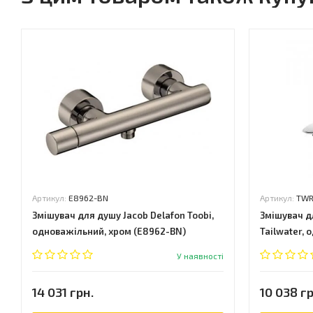
Артикул:
E8962-BN
Артикул:
TWR
Змішувач для душу Jacob Delafon Toobi,
Змішувач д
одноважільний, хром (E8962-BN)
Tailwater,
CHR-75011B)
У наявності
14 031 грн.
10 038 гр