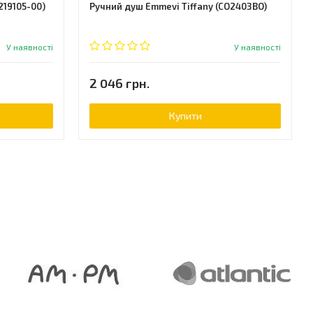
219105-00)
Ручний душ Emmevi Tiffany (CO2403BO)
У наявності
У наявності
2 046 грн.
Купити