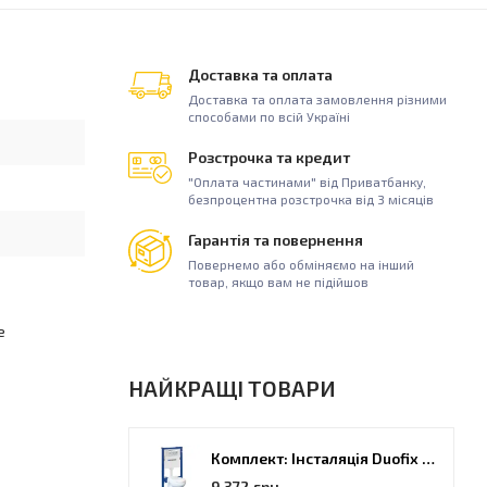
Доставка та оплата
Доставка та оплата замовлення різними
способами по всій Україні
Розстрочка та кредит
"Оплата частинами" від Приватбанку,
безпроцентна розстрочка від 3 місяців
Гарантія та повернення
Повернемо або обміняємо на інший
товар, якщо вам не підійшов
е
НАЙКРАЩІ ТОВАРИ
Комплект: Інсталяція Duofix PRO 20 + унітаз Kolo Idol (118.315.21.2)
9 372 грн.