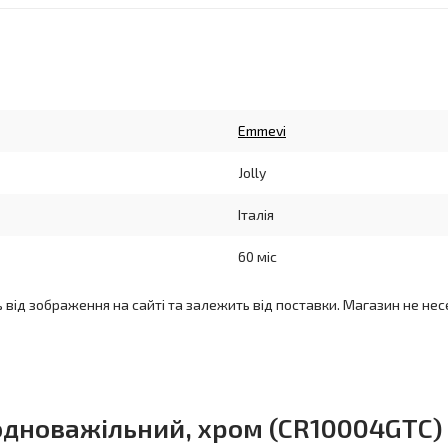
Emmevi
Jolly
Італія
60 міс
ь від зображення на сайті та залежить від поставки. Магазин не нес
 одноважільний, хром (CR10004GTC)