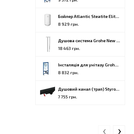
Бойлер Atlantic Steatite Elite VM 080 D400 2 BC, 80 (851188)
8 929 грн.
Душова система Grohe New Tempesta Cosmopolitan (27922000)
18 463 грн.
Інсталяція для унітазу Grohe Rapid SL (38772001)
8 832 грн.
Душовий канал (трап) Styron, решітка Гармонія, 70 (STY-H-70-FF)
7 755 грн.
‹
›