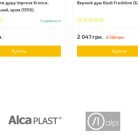
я душу Imprese Krinice,
Верхній душ Kludi Freshline (6
ий, хром (15110)
У наявності
.
2 047 грн.
2 730 грн.
Купити
Купити