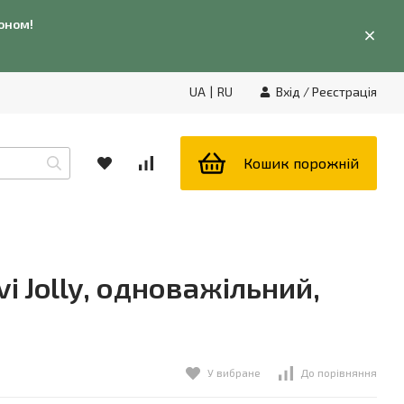
фоном!
UA
|
RU
Вхід
/
Реєстрація
Кошик порожній
i Jolly, одноважільний,
У вибране
До порівняння