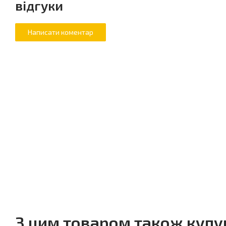
відгуки
З цим товаром також куп