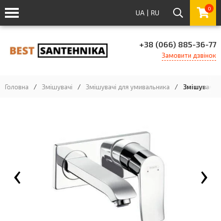
0
UA
|
RU
+38 (066) 885-36-77
Замовити дзвінок
Головна
/
Змішувачі
/
Змішувачі для умивальника
/
Змішувач д
‹
›