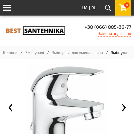
0
UA
|
RU
+38 (066) 885-36-77
Замовити дзвінок
Головна
/
Змішувачі
/
Змішувачі для умивальника
/
Змішувач д
‹
›