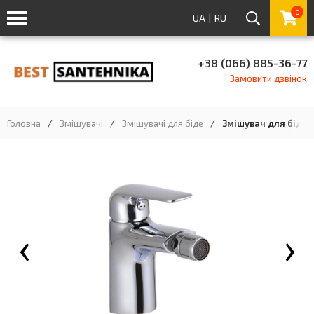
0
UA
|
RU
+38 (066) 885-36-77
Замовити дзвінок
Головна
/
Змішувачі
/
Змішувачі для біде
/
Змішувач для біде 
‹
›