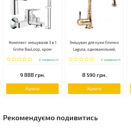
Комплект змішувачів 3 в 1
Змішувач для кухні Emmevi
Grohe BauLoop, хром
Laguna, одноважільний,
(UA123215M0)
бежевий (BD40516)
У наявності
У наявності
9 888 грн.
8 590 грн.
Купити
Купити
Рекомендуємо подивитись