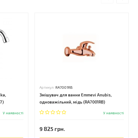
Артикул:
RA7001RB
ka,
Змішувач для ванни Emmevi Anubis,
7)
одноважільний, мідь (RA7001RB)
У наявності
У наявності
9 825 грн.