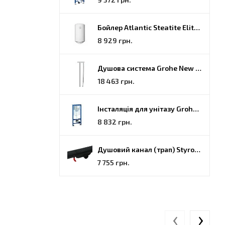
Бойлер Atlantic Steatite Elite VM 080 D400 2 BC, 80 (851188)
8 929 грн.
Душова система Grohe New Tempesta Cosmopolitan (27922000)
18 463 грн.
Інсталяція для унітазу Grohe Rapid SL (38772001)
8 832 грн.
Душовий канал (трап) Styron, решітка Гармонія, 70 (STY-H-70-FF)
7 755 грн.
‹
›