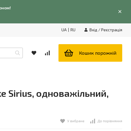
фоном!
UA
|
RU
Вхід
/
Реєстрація
Кошик порожній
e Sirius, одноважільний,
У вибране
До порівняння