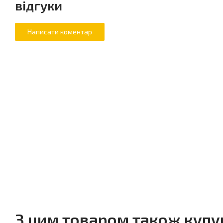
відгуки
З цим товаром також куп