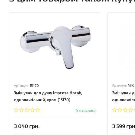
Артикул:
15170
Артикул:
MIX
Змішувач для душу Imprese Horak,
Змішувач дл
одноважільний, хром (15170)
одноважіль
У наявності
3 040 грн.
3 599 грн