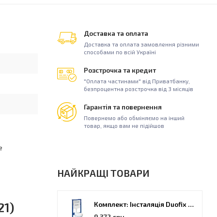
Доставка та оплата
Доставка та оплата замовлення різними
способами по всій Україні
Розстрочка та кредит
"Оплата частинами" від Приватбанку,
безпроцентна розстрочка від 3 місяців
Гарантія та повернення
Повернемо або обміняємо на інший
товар, якщо вам не підійшов
е
НАЙКРАЩІ ТОВАРИ
21)
Комплект: Інсталяція Duofix PRO 20 + унітаз Kolo Idol (118.315.21.2)
9 372 грн.