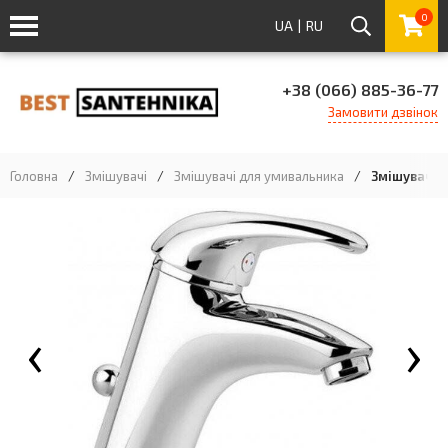
0
UA
|
RU
+38 (066) 885-36-77
Замовити дзвінок
Головна
/
Змішувачі
/
Змішувачі для умивальника
/
Змішувач д
‹
›