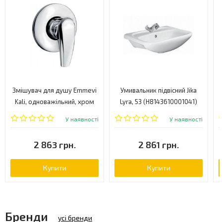
Змішувач для душу Emmevi
Умивальник підвісний Jika
Kali, одноважільний, хром
Lyra, 53 (H8143610001041)
(CR75009)
У наявності
У наявності
2 863 грн.
2 861 грн.
Купити
Купити
Бренди
усі бренди