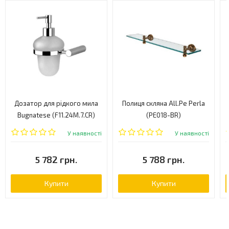
Дозатор для рідкого мила
Полиця скляна All.Pe Perla
Bugnatese (F11.24M.7.CR)
(PE018-BR)
У наявності
У наявності
5 782 грн.
5 788 грн.
Купити
Купити