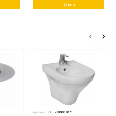
Купити
‹
›
Артикул:
H8302110003021