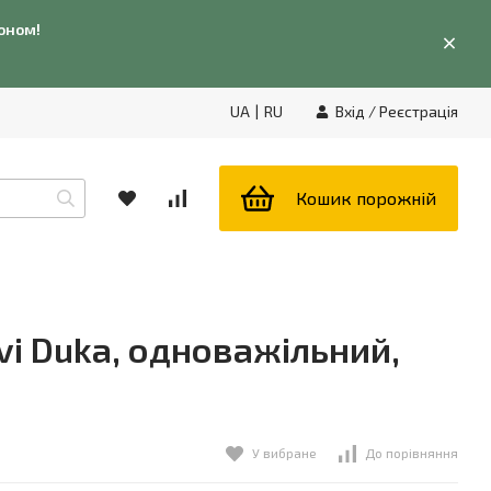
фоном!
UA
|
RU
Вхід
/
Реєстрація
Кошик порожній
i Duka, одноважільний,
У вибране
До порівняння