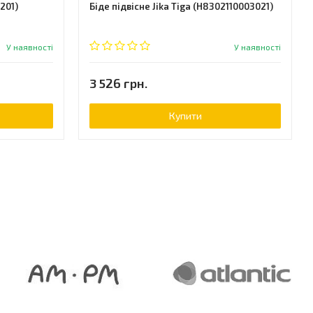
201)
Біде підвісне Jika Tiga (H8302110003021)
У наявності
У наявності
3 526 грн.
Купити