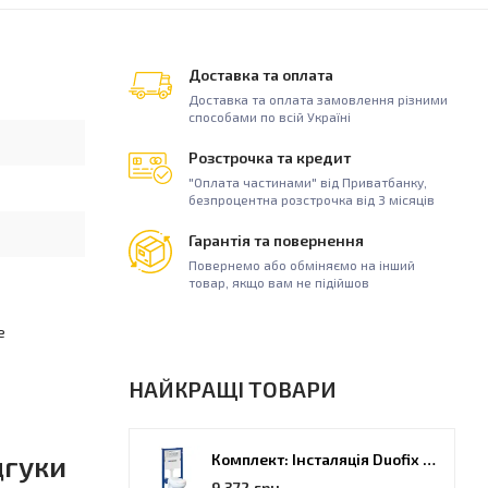
Доставка та оплата
Доставка та оплата замовлення різними
способами по всій Україні
Розстрочка та кредит
"Оплата частинами" від Приватбанку,
безпроцентна розстрочка від 3 місяців
Гарантія та повернення
Повернемо або обміняємо на інший
товар, якщо вам не підійшов
е
НАЙКРАЩІ ТОВАРИ
дгуки
Комплект: Інсталяція Duofix PRO 20 + унітаз Kolo Idol (118.315.21.2)
9 372 грн.