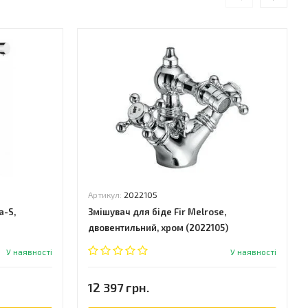
Артикул:
2022105
a-S,
Змішувач для біде Fir Melrose,
двовентильний, хром (2022105)
У наявності
У наявності
12 397 грн.