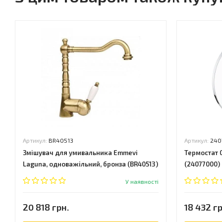
Артикул:
BR40513
Артикул:
240
Змішувач для умивальника Emmevi
Термостат 
Laguna, одноважільний, бронза (BR40513)
(24077000)
У наявності
20 818 грн.
18 432 гр