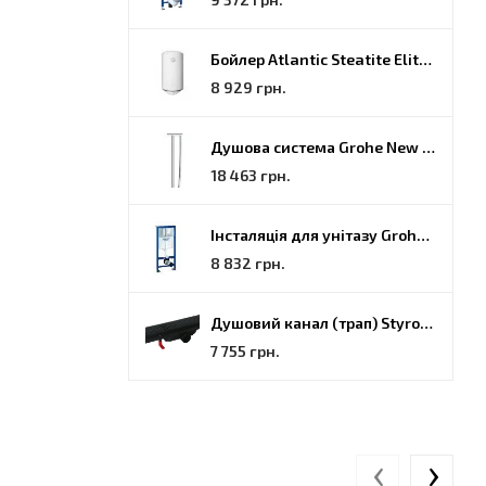
Бойлер Atlantic Steatite Elite VM 080 D400 2 BC, 80 (851188)
8 929 грн.
Душова система Grohe New Tempesta Cosmopolitan (27922000)
18 463 грн.
Інсталяція для унітазу Grohe Rapid SL (38772001)
8 832 грн.
Душовий канал (трап) Styron, решітка Гармонія, 70 (STY-H-70-FF)
7 755 грн.
‹
›