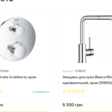
77000
Артикул:
519810
Grohe Grohtherm, хром
Змішувач для кухні Blanco Mil
одноважільний, хром (519810)
У наявності
н.
6 500 грн.