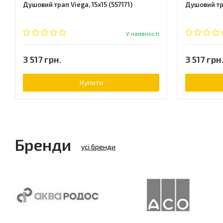
Душовий трап Viega, 15x15 (557171)
Душовий тра
У наявності
3 517 грн.
3 517 грн
Купити
Бренди
усі бренди