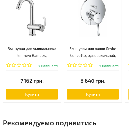
Змішувач для умивальника
Змішувач для ванни Grohe
Emmevi Ramses,
Concetto, одноважільний,
одноважільний, хром
хром (24054001)
У наявності
У наявності
(CR72073)
7 162 грн.
8 640 грн.
Купити
Купити
Рекомендуємо подивитись