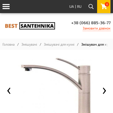
0
UA
|
RU
+38 (066) 885-36-77
Замовити дзвінок
Головна
/
Змішувачі
/
Змішувачі для кухні
/
Змішувач для кухні 
‹
›