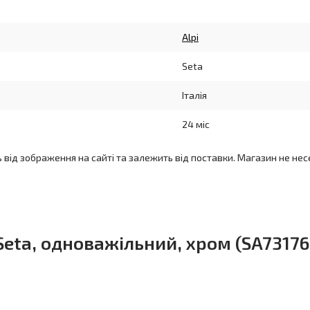
Alpi
Seta
Італія
24 міс
ь від зображення на сайті та залежить від поставки. Магазин не нес
Seta, одноважільний, хром (SA73176