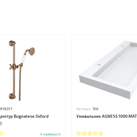
ь
BR19257
Артикул:
150
рнітур Bugnatese Oxford
Умивальник AGNESS 1000 MA
)
У наявності