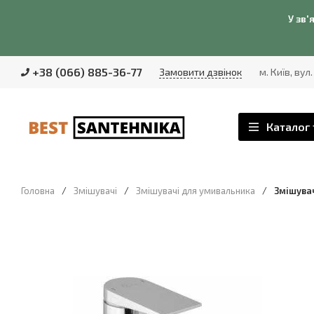
У зв'
+38 (066) 885-36-77
Замовити дзвінок
м. Київ, вул
Каталог 
Головна
/
Змішувачі
/
Змішувачі для умивальника
/
Змішувач