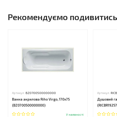
Рекомендуємо подивитис
Артикул:
BZ0700500000000
Артикул:
RIC
Ванна акрилова Riho Virgo, 170x75
Душовий га
(BZ0700500000000)
(RICBR19257
У наявності