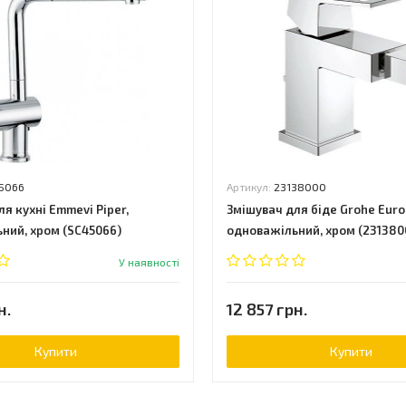
5066
Артикул:
23138000
я кухні Emmevi Piper,
Змішувач для біде Grohe Euro
ний, хром (SC45066)
одноважільний, хром (231380
У наявності
н.
12 857 грн.
Купити
Купити