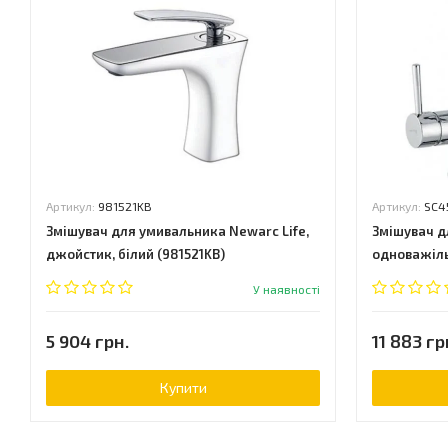
Артикул:
981521KB
Артикул:
SC4
Змішувач для умивальника Newarc Life,
Змішувач дл
джойстик, білий (981521KB)
одноважіль
У наявності
5 904 грн.
11 883 гр
Купити