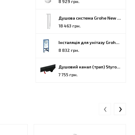
8 929 грн.
Душова система Grohe New Tempesta Cosmopolitan (27922000)
18 463 грн.
Інсталяція для унітазу Grohe Rapid SL (38772001)
8 832 грн.
Душовий канал (трап) Styron, решітка Гармонія, 70 (STY-H-70-FF)
7 755 грн.
‹
›