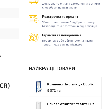
Доставка та оплата замовлення різними
способами по всій Україні
Розстрочка та кредит
"Оплата частинами" від Приватбанку,
безпроцентна розстрочка від 3 місяців
Гарантія та повернення
Повернемо або обміняємо на інший
товар, якщо вам не підійшов
е
НАЙКРАЩІ ТОВАРИ
CR)
Комплект: Інсталяція Duofix PRO 20 + унітаз Kolo Idol (118.315.21.2)
9 372 грн.
Бойлер Atlantic Steatite Elite VM 080 D400 2 BC, 80 (851188)