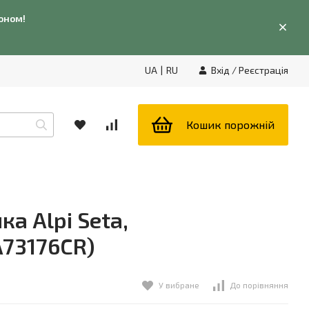
фоном!
UA
|
RU
Вхід
/
Реєстрація
Кошик порожній
а Alpi Seta,
A73176CR)
У вибране
До порівняння