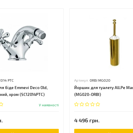
2014 PTC
Артикул:
ORBI MG020
ля біде Emmevi Deco Old,
Йоршик для туалету All.Pe Ma
ний, хром (SC12014PTC)
(MG020-ORBI)
У наявності
н.
4 496 грн.