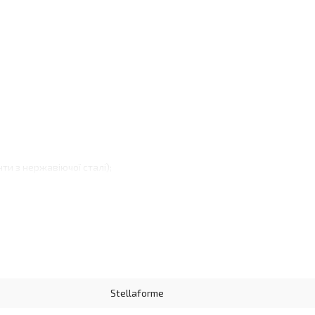
нти з нержавіючої сталі);
Stellaforme