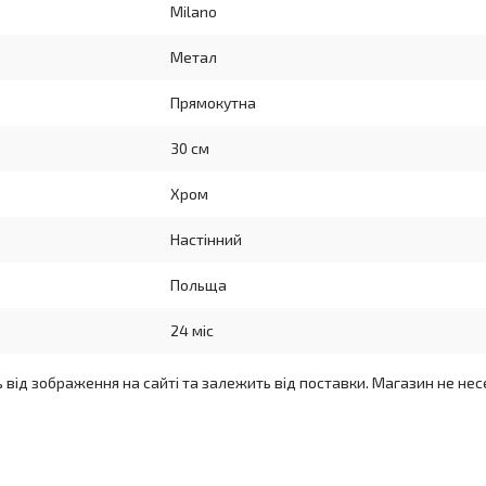
Milano
Метал
Прямокутна
30 см
Хром
Настінний
Польща
24 міс
ь від зображення на сайті та залежить від поставки. Магазин не нес