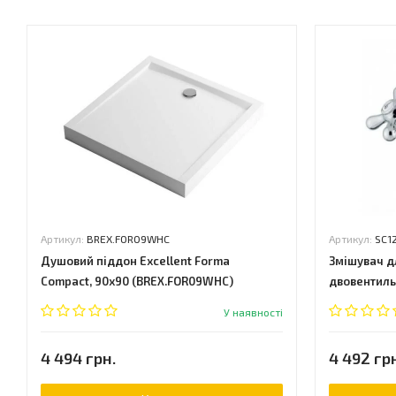
Артикул:
BREX.FOR09WHC
Артикул:
SC1
Душовий піддон Excellent Forma
Змішувач д
Compact, 90х90 (BREX.FOR09WHC)
двовентиль
У наявності
4 494 грн.
4 492 гр