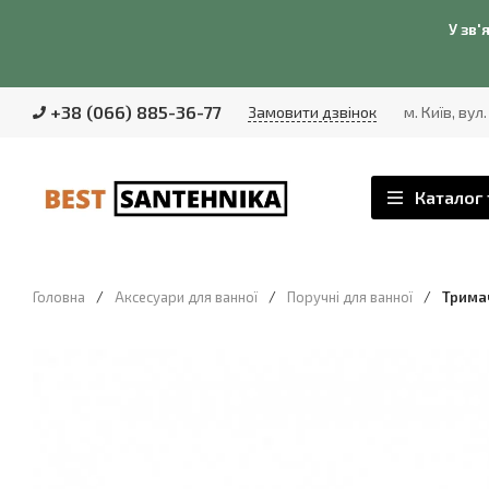
У зв'
+38 (066) 885-36-77
Замовити дзвінок
м. Київ, вул
Каталог 
Головна
/
Аксесуари для ванної
/
Поручні для ванної
/
Тримач