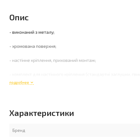
Опис
- виконаний з металу;
- хромована поверхня;
- настінне кріплення, прихований монтаж;
- комплект для настінного кріплення (стандартні заглушки, гви
подробнее
Характеристики
Бренд