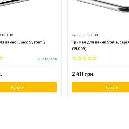
0 001 30
Артикул:
19.009
ля ванної Emco System 2
Тримач для ванни Stella, сері
)
(19.009)
У наявності
.
2 411 грн.
Купити
Купити
ь