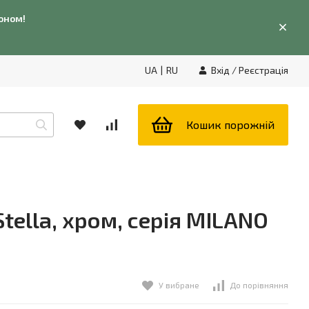
фоном!
UA
|
RU
Вхід
/
Реєстрація
Кошик порожній
tella, хром, серія MILANO
У вибране
До порівняння