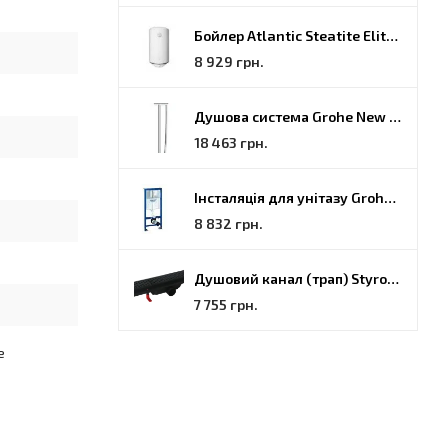
Бойлер Atlantic Steatite Elite VM 080 D400 2 BC, 80 (851188)
8 929 грн.
Душова система Grohe New Tempesta Cosmopolitan (27922000)
18 463 грн.
Інсталяція для унітазу Grohe Rapid SL (38772001)
8 832 грн.
Душовий канал (трап) Styron, решітка Гармонія, 70 (STY-H-70-FF)
7 755 грн.
е