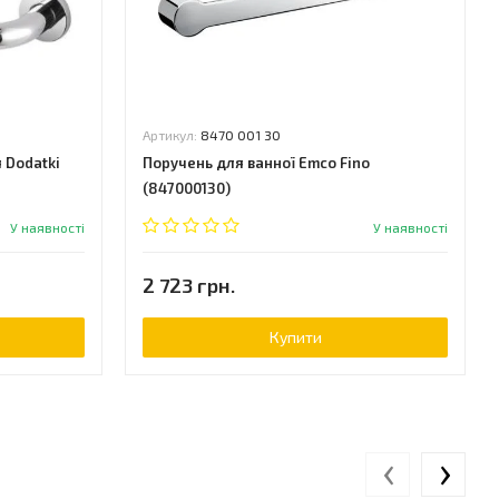
Артикул:
8470 001 30
я Dodatki
Поручень для ванної Emco Fino
(847000130)
У наявності
У наявності
2 723 грн.
Купити
‹
›