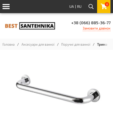
0
UA
|
RU
+38 (066) 885-36-77
Замовити дзвінок
Головна
/
Аксесуари для ванної
/
Поручні для ванної
/
Тримач дл