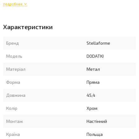
подробнее
- хромована поверхня,
- діаметр труби ø 25
Характеристики
- для настінного монтажу, прихованого кріплення під
гвинтові розетки,
Бренд
Stellaforme
- В комплект входить антикорозійний монтажний
Модель
DODATKI
комплект
Матеріал
Метал
Форма
Пряма
Довжина
45,4
Колір
Хром
Монтаж
Настінний
Країна
Польща