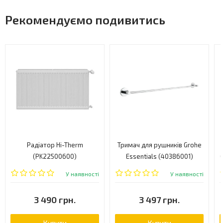
Рекомендуємо подивитись
Радіатор Hi-Therm
Тримач для рушників Grohe
(PK22500600)
Essentials (40386001)
G
У наявності
У наявності
3 490 грн.
3 497 грн.
Купити
Купити