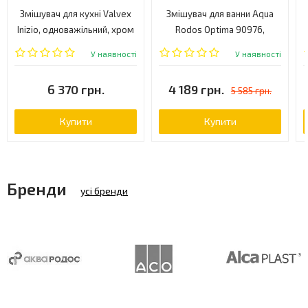
Змішувач для кухні Valvex
Змішувач для ванни Aqua
Inizio, одноважільний, хром
Rodos Optima 90976,
(2425900)
одноважільний, хром
У наявності
У наявності
(АР000040440)
6 370 грн.
4 189 грн.
5 585 грн.
Купити
Купити
Бренди
усі бренди