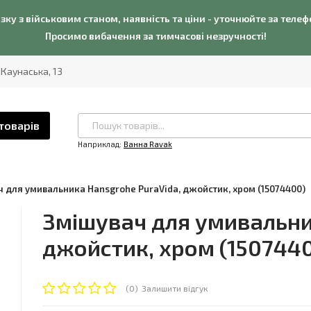
язку з військовим станом, наявність та ціни - уточнюйте за теле
Просимо вибачення за тимчасові незручності!
. Каунаська, 13
товарів
Наприклад:
Ванна Ravak
 для умивальника Hansgrohe PuraVida, джойстик, хром (15074400)
Змішувач для умивальни
джойстик, хром (150744
(0)
Залишити відгук