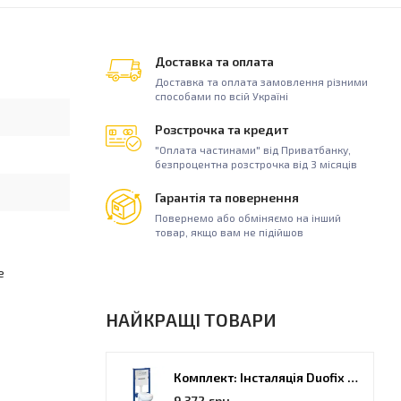
Доставка та оплата
Доставка та оплата замовлення різними
способами по всій Україні
Розстрочка та кредит
"Оплата частинами" від Приватбанку,
безпроцентна розстрочка від 3 місяців
Гарантія та повернення
Повернемо або обміняємо на інший
товар, якщо вам не підійшов
е
НАЙКРАЩІ ТОВАРИ
Комплект: Інсталяція Duofix PRO 20 + унітаз Kolo Idol (118.315.21.2)
9 372 грн.