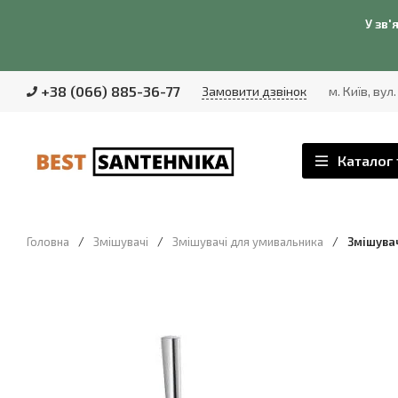
У зв'
+38 (066) 885-36-77
Замовити дзвінок
м. Київ, вул
Каталог 
Головна
/
Змішувачі
/
Змішувачі для умивальника
/
Змішувач