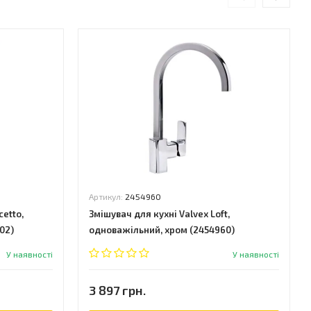
Артикул:
2454960
etto,
Змішувач для кухні Valvex Loft,
02)
одноважільний, хром (2454960)
У наявності
У наявності
3 897 грн.