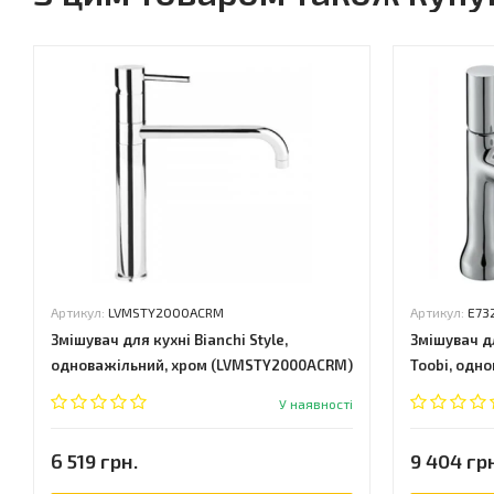
Артикул:
LVMSTY2000ACRM
Артикул:
E73
Змішувач для кухні Bianchi Style,
Змішувач д
одноважільний, хром (LVMSTY2000ACRM)
Toobi, одн
У наявності
6 519 грн.
9 404 гр