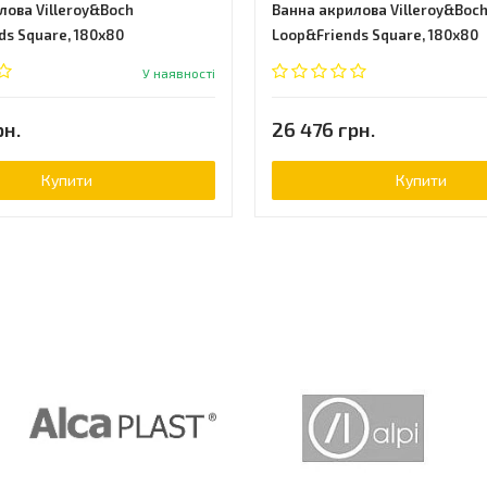
лова Villeroy&Boch
Ванна акрилова Villeroy&Boc
ds Square, 180х80
Loop&Friends Square, 180х80
2V-01)
(UBA180LFS2V-96)
У наявності
рн.
26 476 грн.
Купити
Купити