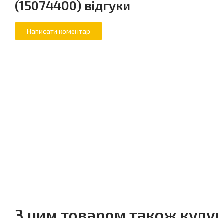
(15074400) відгуки
З цим товаром також куп