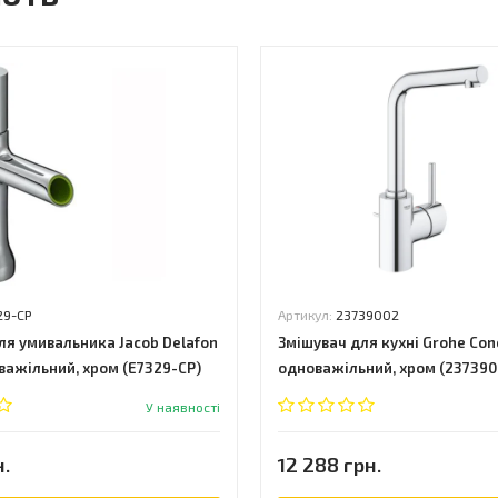
29-CP
Артикул:
23739002
ля умивальника Jacob Delafon
Змішувач для кухні Grohe Conc
оважільний, хром (E7329-CP)
одноважільний, хром (237390
У наявності
н.
12 288 грн.