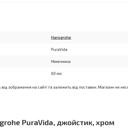
Hansgrohe
PuraVidа
Німеччина
60 міс
ь від зображення на сайті та залежить від поставки. Магазин не нес
rohe PuraVida, джойстик, хром