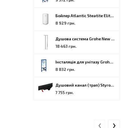
Бойлер Atlantic Steatite Elite VM 080 D400 2 BC, 80 (851188)
8 929 грн.
Душова система Grohe New Tempesta Cosmopolitan (27922000)
18 463 грн.
Інсталяція для унітазу Grohe Rapid SL (38772001)
8 832 грн.
Душовий канал (трап) Styron, решітка Гармонія, 70 (STY-H-70-FF)
7 755 грн.
‹
›