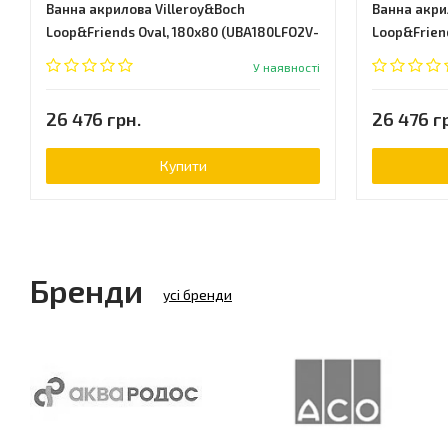
Ванна акрилова Villeroy&Boch
Ванна акри
Loop&Friends Oval, 180х80 (UBA180LFO2V-
Loop&Frien
01)
(UBA180LFS
У наявності
26 476 грн.
26 476 г
Купити
Бренди
усі бренди