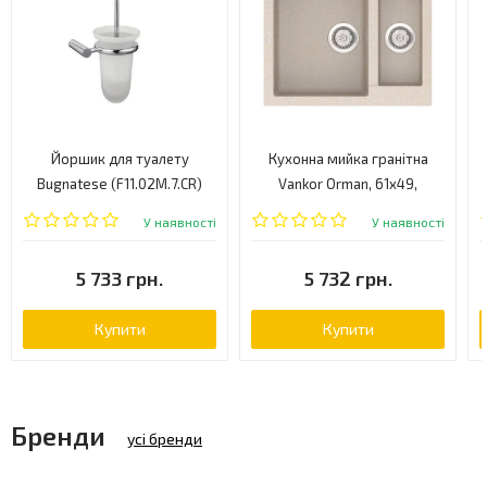
Йоршик для туалету
Кухонна мийка гранітна
Bugnatese (F11.02M.7.CR)
Vankor Orman, 61x49,
бежевий (ORMAN OMP 03.61
У наявності
У наявності
BEIGE)
5 733 грн.
5 732 грн.
Купити
Купити
Бренди
усі бренди