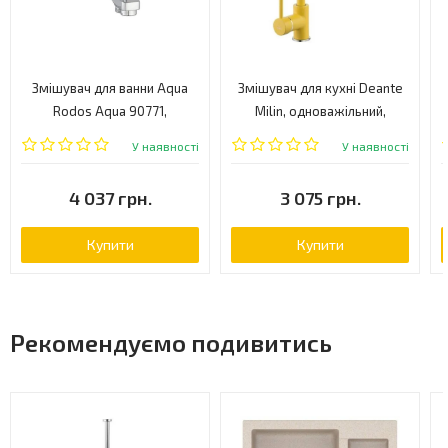
Змішувач для ванни Aqua
Змішувач для кухні Deante
Rodos Aqua 90771,
Milin, одноважільний,
одноважільний, хром
жовтий (BEU Y62M)
У наявності
У наявності
(АР000040399)
4 037 грн.
3 075 грн.
Купити
Купити
Рекомендуємо подивитись