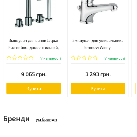
Змішувач для ванни Jaquar
Змішувач для умивальника
Florentine, двовентильний,
Emmevi Winny,
хром (FLR-CHR-5277N)
одноважільний, хром
У наявності
У наявності
(CR95003)
9 065 грн.
3 293 грн.
Купити
Купити
Бренди
усі бренди