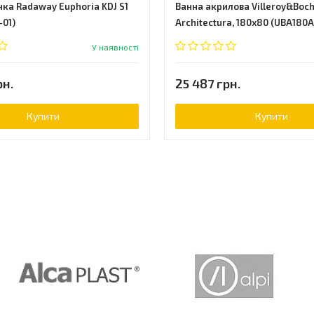
нка Radaway Euphoria KDJ S1
Ванна акрилова Villeroy&Boc
-01)
Architectura, 180х80 (UBA180
У наявності
рн.
25 487 грн.
Купити
Купити