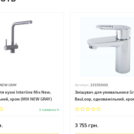
 NEW GRAY
Артикул:
23335000
я кухні Interline Mix New,
Змішувач для умивальника G
ний, хром (MIX NEW GRAY)
BauLoop, одноважільний, хро
(23335000)
У наявності
н.
3 755 грн.