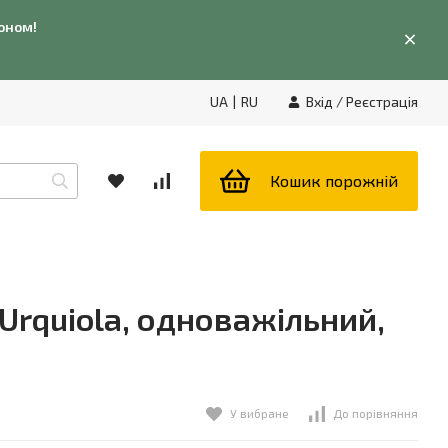
фоном!
UA
|
RU
Вхід
/
Реєстрація
Кошик порожній
Urquiola, одноважільний,
У вибране
До порівняння