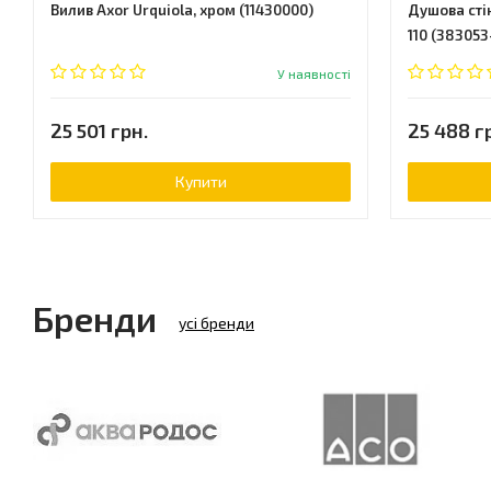
Вилив Axor Urquiola, хром (11430000)
Душова сті
110 (383053
У наявності
25 501 грн.
25 488 г
Купити
Бренди
усі бренди