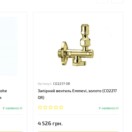
Артикул:
CO2217 OR
rohe
Запірний вентиль Emmevi, золото (CO2217
м
OR)
У наявності
У наявності
4 526 грн.