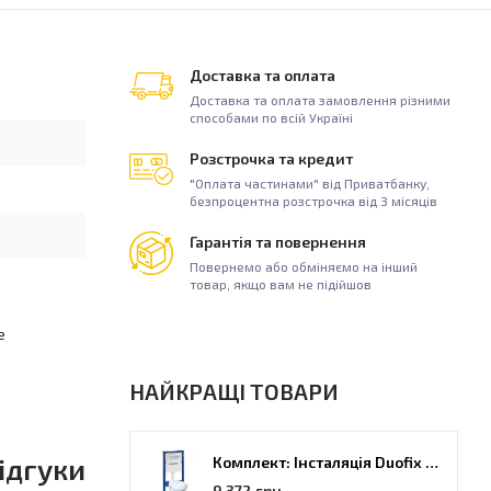
Доставка та оплата
Доставка та оплата замовлення різними
способами по всій Україні
Розстрочка та кредит
"Оплата частинами" від Приватбанку,
безпроцентна розстрочка від 3 місяців
Гарантія та повернення
Повернемо або обміняємо на інший
товар, якщо вам не підійшов
е
НАЙКРАЩІ ТОВАРИ
ідгуки
Комплект: Інсталяція Duofix PRO 20 + унітаз Kolo Idol (118.315.21.2)
9 372 грн.