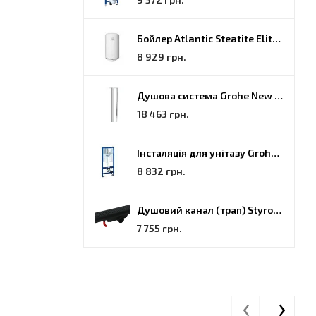
Бойлер Atlantic Steatite Elite VM 080 D400 2 BC, 80 (851188)
8 929 грн.
Душова система Grohe New Tempesta Cosmopolitan (27922000)
18 463 грн.
Інсталяція для унітазу Grohe Rapid SL (38772001)
8 832 грн.
Душовий канал (трап) Styron, решітка Гармонія, 70 (STY-H-70-FF)
7 755 грн.
‹
›