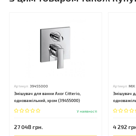
Артикул:
39455000
Артикул:
MIX
Змішувач для ванни Axor Citterio,
Змішувач дл
одноважільний, хром (39455000)
одноважіль
У наявності
27 048 грн.
4 292 гр