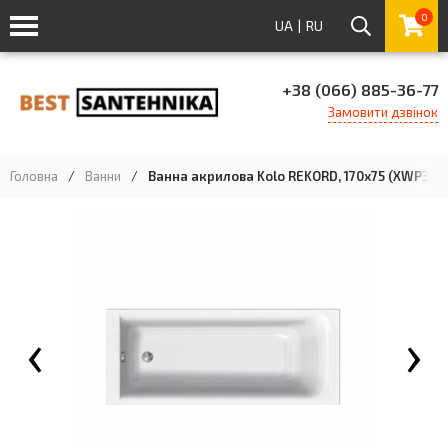
0
UA
|
RU
+38 (066) 885-36-77
Замовити дзвінок
Головна
/
Ванни
/
Ванна акрилова Kolo REKORD, 170x75 (XWP36
‹
›