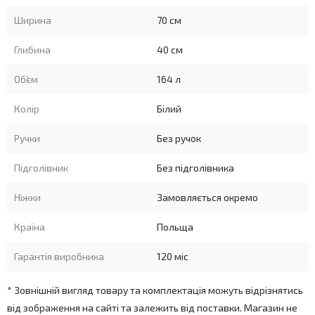
Ширина
70 см
Глибина
40 см
Об`єм
164 л
Колір
Білий
Ручки
Без ручок
Підголівник
Без підголівника
Ніжки
Замовляється окремо
Країна
Польща
Гарантія виробника
120 міс
* Зовнішній вигляд товару та комплектація можуть відрізнятись
від зображення на сайті та залежить від поставки. Магазин не