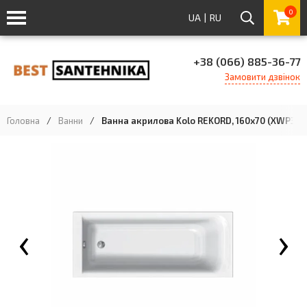
0
UA
|
RU
+38 (066) 885-36-77
Замовити дзвінок
Головна
/
Ванни
/
Ванна акрилова Kolo REKORD, 160x70 (XWP36
‹
›