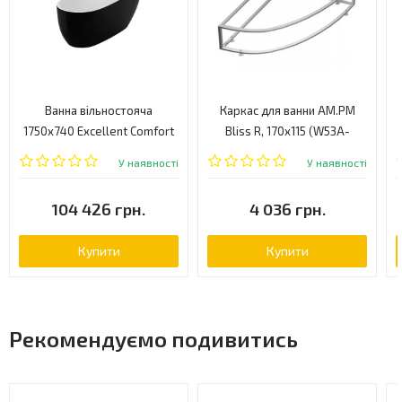
Ванна вільностояча
Каркас для ванни AM.PM
1750x740 Excellent Comfort
Bliss R, 170x115 (W53A-
2.0 чорна
170R115W-R)
У наявності
У наявності
(WAEX.CMP2.17WB)
104 426 грн.
4 036 грн.
Купити
Купити
Рекомендуємо подивитись