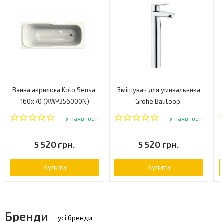
Ванна акрилова Kolo Sensa,
Змішувач для умивальника
160x70 (XWP356000N)
Grohe BauLoop,
одноважільний, хром
У наявності
У наявності
(23764000)
5 520 грн.
5 520 грн.
Купити
Купити
Бренди
усі бренди