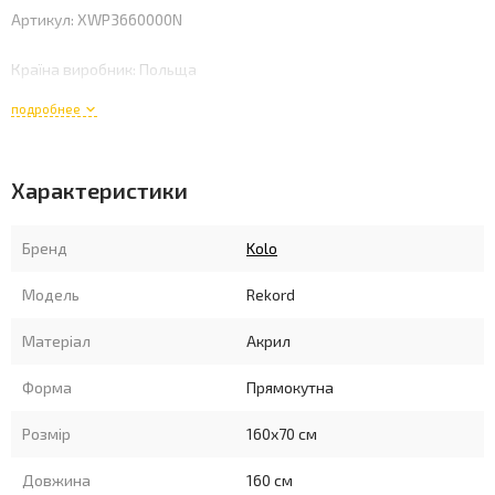
Артикул: XWP3660000N
Країна виробник: Польща
подробнее
Довжина: 1600 мм.
Ширина: 700 мм.
Характеристики
глибина: 400 мм.
Бренд
Kolo
Об'єм: 164 л.
Модель
Rekord
Матеріал ванни: Акрил
Матеріал
Акрил
Форма ванни: прямокутна
Форма
Прямокутна
Розмір
160x70 см
Довжина
160 см