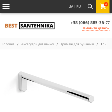
0
UA
|
RU
+38 (066) 885-36-77
Замовити дзвінок
Головна
/
Аксесуари для ванної
/
Тримачі для рушників
/
Тримач