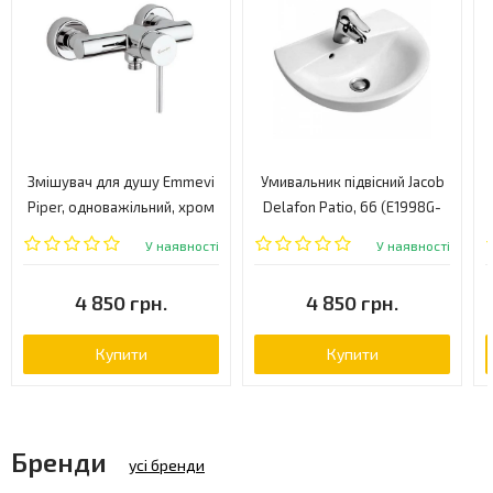
Змішувач для душу Emmevi
Умивальник підвісний Jacob
Piper, одноважільний, хром
Delafon Patio, 66 (E1998G-
(CR45002)
00)
У наявності
У наявності
4 850 грн.
4 850 грн.
Купити
Купити
Бренди
усі бренди