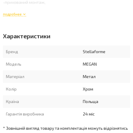
-прихований монтаж,
подробнее
-набір для настінного кріплення входить в комплект (стандартні
шпильки, нержавіючі гвинти)
Характеристики
Бренд
Stellaforme
Модель
MEGAN
Матеріал
Метал
Колір
Хром
Країна
Польща
Гарантія виробника
24 міс
* Зовнішній вигляд товару та комплектація можуть відрізнятись