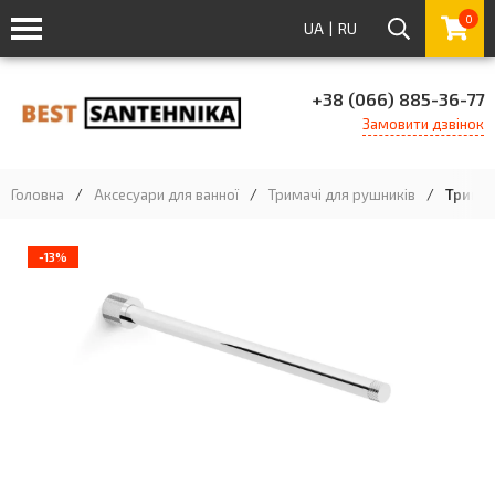
0
UA
|
RU
+38 (066) 885-36-77
Замовити дзвінок
Головна
/
Аксесуари для ванної
/
Тримачі для рушників
/
Тримач
-13%