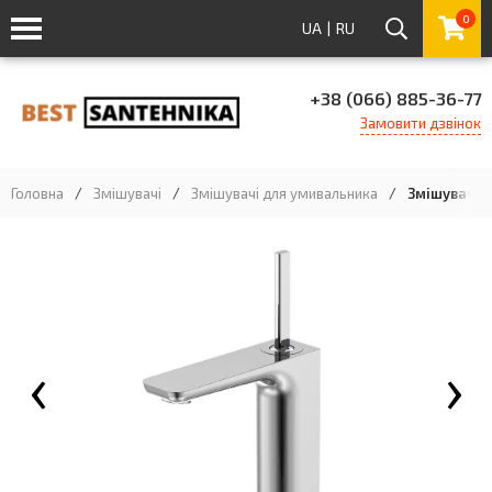
0
UA
|
RU
+38 (066) 885-36-77
Замовити дзвінок
Головна
/
Змішувачі
/
Змішувачі для умивальника
/
Змішувач дл
‹
›