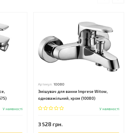
Артикул:
10080
ce,
Змішувач для ванни Imprese Witow,
575)
одноважільний, хром (10080)
У наявності
У наявності
3 528 грн.