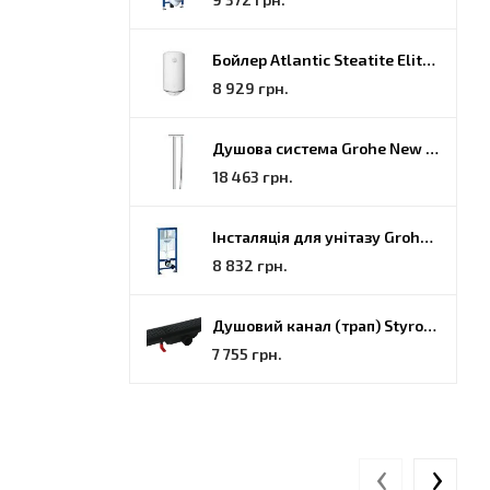
Бойлер Atlantic Steatite Elite VM 080 D400 2 BC, 80 (851188)
8 929 грн.
Душова система Grohe New Tempesta Cosmopolitan (27922000)
18 463 грн.
Інсталяція для унітазу Grohe Rapid SL (38772001)
8 832 грн.
Душовий канал (трап) Styron, решітка Гармонія, 70 (STY-H-70-FF)
7 755 грн.
‹
›