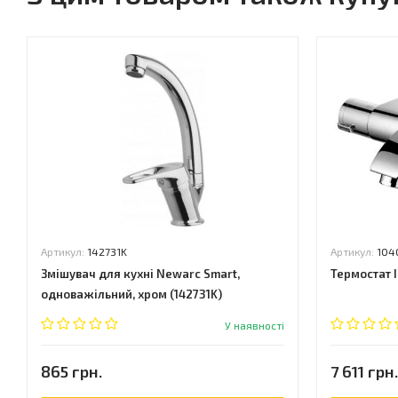
Артикул:
142731K
Артикул:
104
Змішувач для кухні Newarc Smart,
Термостат I
одноважільний, хром (142731K)
У наявності
865 грн.
7 611 грн.