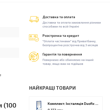
Доставка та оплата
Доставка та оплата замовлення різними
способами по всій Україні
Розстрочка та кредит
"Оплата частинами" від Приватбанку,
безпроцентна розстрочка від 3 місяців
Гарантія та повернення
Повернемо або обміняємо на інший
товар, якщо вам не підійшов
е
НАЙКРАЩІ ТОВАРИ
м (100
Комплект: Інсталяція Duofix PRO 20 + унітаз Kolo Idol (118.315.21.2)
9 372 грн.