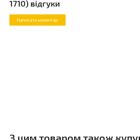
1710) відгуки
З цим товаром також куп