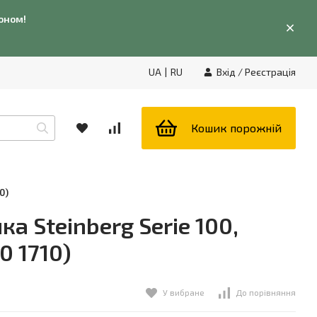
фоном!
UA
|
RU
Вхід
/
Реєстрація
Кошик порожній
0)
 Steinberg Serie 100,
0 1710)
У вибране
До порівняння