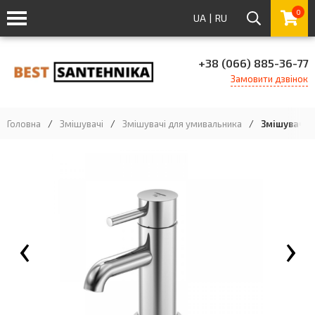
0
UA
|
RU
+38 (066) 885-36-77
Замовити дзвінок
Головна
/
Змішувачі
/
Змішувачі для умивальника
/
Змішувач дл
‹
›