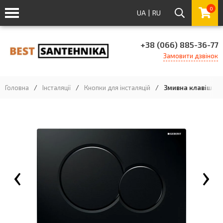
0
UA
|
RU
+38 (066) 885-36-77
Замовити дзвінок
Головна
/
Інсталяції
/
Кнопки для інсталяцій
/
Змивна клавіша Geb
‹
›