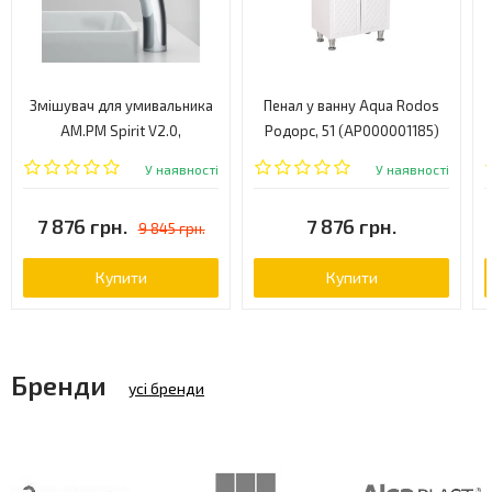
Змішувач для умивальника
Пенал у ванну Aqua Rodos
AM.PM Spirit V2.0,
Родорс, 51 (АР000001185)
одноважільний, хром
У наявності
У наявності
(F70A92000)
7 876 грн.
7 876 грн.
9 845 грн.
Купити
Купити
Бренди
усі бренди