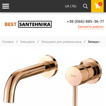
0
UA
|
RU
+38 (066) 885-36-77
Замовити дзвінок
Головна
/
Змішувачі
/
Змішувачі для умивальника
/
Змішувач д