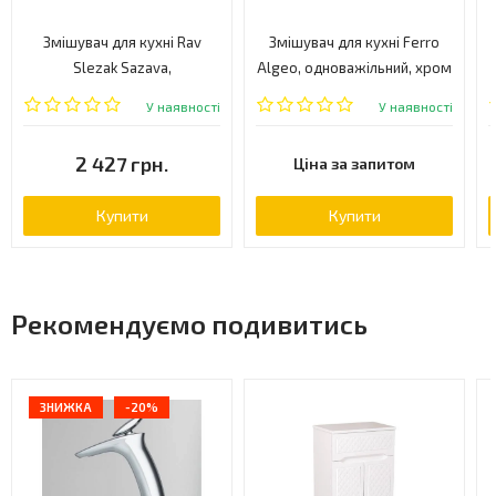
Змішувач для кухні Rav
Змішувач для кухні Ferro
Slezak Sazava,
Algeo, одноважільний, хром
одноважільний, хром
(BAG2A)
У наявності
У наявності
(SA506.5/3)
2 427 грн.
Ціна за запитом
Купити
Купити
Рекомендуємо подивитись
ЗНИЖКА
-20%