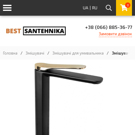
0
UA
|
RU
+38 (066) 885-36-77
Замовити дзвінок
Головна
/
Змішувачі
/
Змішувачі для умивальника
/
Змішувач д