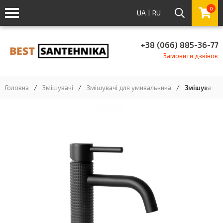
0
UA
|
RU
+38 (066) 885-36-77
Замовити дзвінок
Головна
/
Змішувачі
/
Змішувачі для умивальника
/
Змішувач д