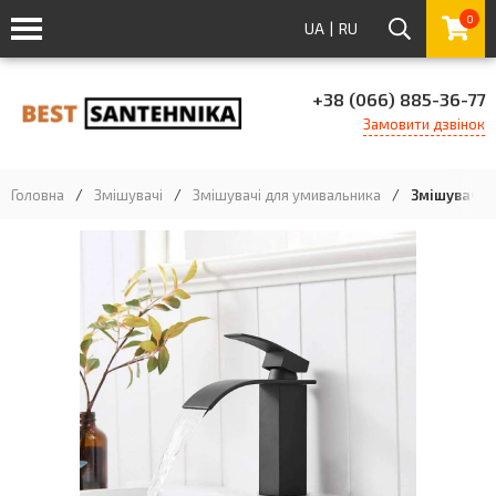
0
UA
|
RU
+38 (066) 885-36-77
Замовити дзвінок
Головна
/
Змішувачі
/
Змішувачі для умивальника
/
Змішувач д