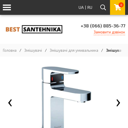
0
UA
|
RU
+38 (066) 885-36-77
Замовити дзвінок
Головна
/
Змішувачі
/
Змішувачі для умивальника
/
Змішувач д
‹
›