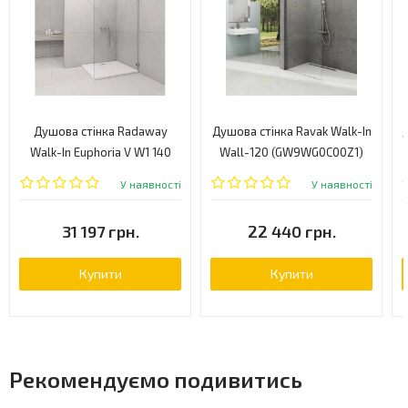
Душова стінка Radaway
Душова стінка Ravak Walk-In
Walk-In Euphoria V W1 140
Wall-120 (GW9WG0C00Z1)
(383116-01-01)
У наявності
У наявності
31 197 грн.
22 440 грн.
Купити
Купити
Рекомендуємо подивитись