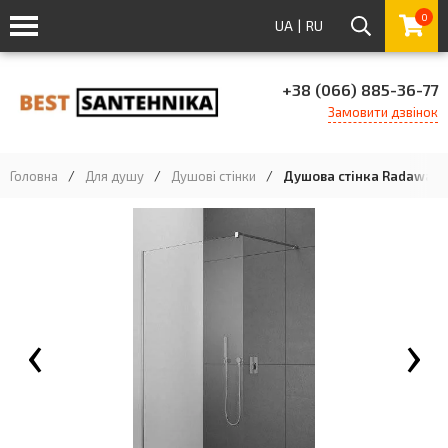
0
UA
|
RU
+38 (066) 885-36-77
Замовити дзвінок
Головна
/
Для душу
/
Душові стінки
/
Душова стінка Radaway W
‹
›