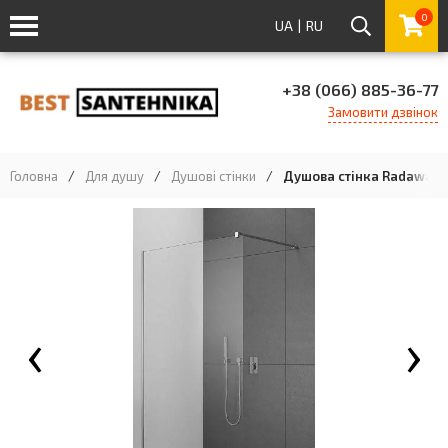
0
UA
|
RU
+38 (066) 885-36-77
Замовити дзвінок
Головна
/
Для душу
/
Душові стінки
/
Душова стінка Radaway W
‹
›