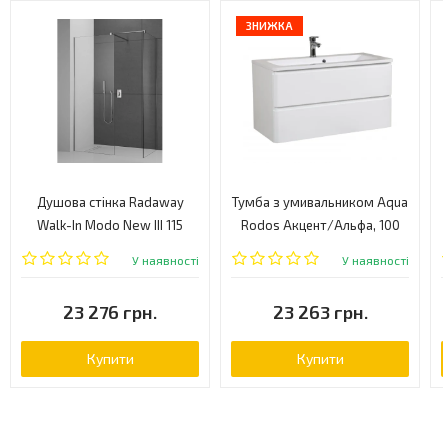
ЗНИЖКА
Душова стінка Radaway
Тумба з умивальником Aqua
Walk-In Modo New III 115
Rodos Акцент/Альфа, 100
(389115-01-01)
(АР000040137)
У наявності
У наявності
23 276 грн.
23 263 грн.
Купити
Купити