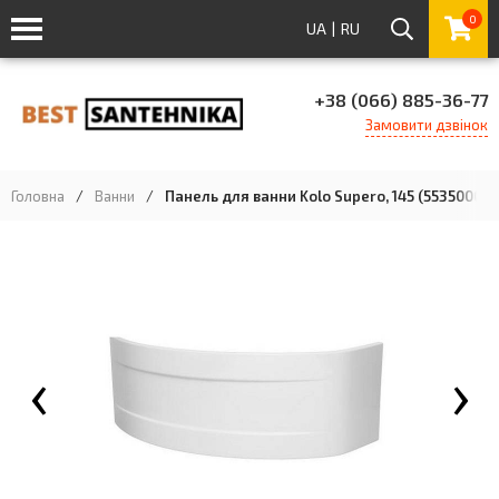
0
UA
|
RU
+38 (066) 885-36-77
Замовити дзвінок
Головна
/
Ванни
/
Панель для ванни Kolo Supero, 145 (5535000)
‹
›