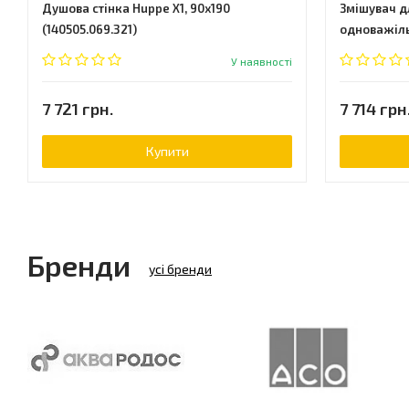
Душова стінка Huppe X1, 90x190
Змішувач д
(140505.069.321)
одноважіль
У наявності
7 721 грн.
7 714 грн
Купити
Бренди
усі бренди