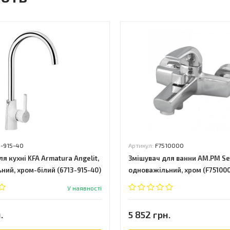
3-915-40
Артикул:
F7510000
я кухні KFA Armatura Angelit,
Змішувач для ванни AM.PM Se
ний, хром-білий (6713-915-40)
одноважільний, хром (F75100
У наявності
.
5 852 грн.