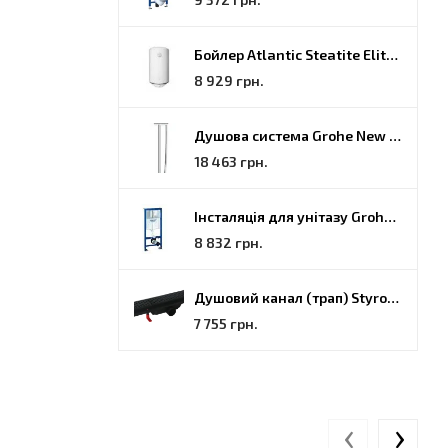
Бойлер Atlantic Steatite Elite VM 080 D400 2 BC, 80 (851188)
8 929 грн.
Душова система Grohe New Tempesta Cosmopolitan (27922000)
18 463 грн.
Інсталяція для унітазу Grohe Rapid SL (38772001)
8 832 грн.
Душовий канал (трап) Styron, решітка Гармонія, 70 (STY-H-70-FF)
7 755 грн.
‹
›