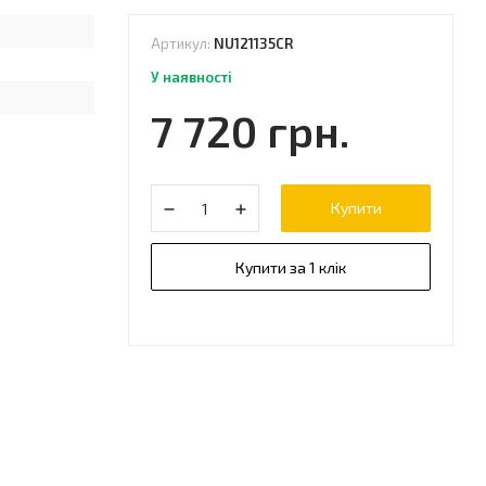
Артикул:
NU121135CR
У наявності
7 720 грн.
Купити
Купити за 1 клік