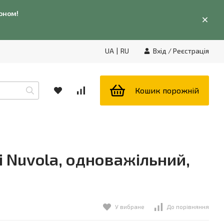
фоном!
UA
|
RU
Вхід
/
Реєстрація
Кошик порожній
i Nuvola, одноважільний,
У вибране
До порівняння