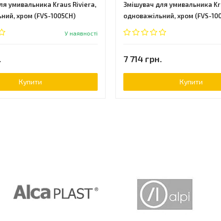
ля умивальника Kraus Riviera,
Змішувач для умивальника Kra
ний, хром (FVS-1005CH)
одноважільний, хром (FVS-10
У наявності
.
7 714 грн.
Купити
Купити