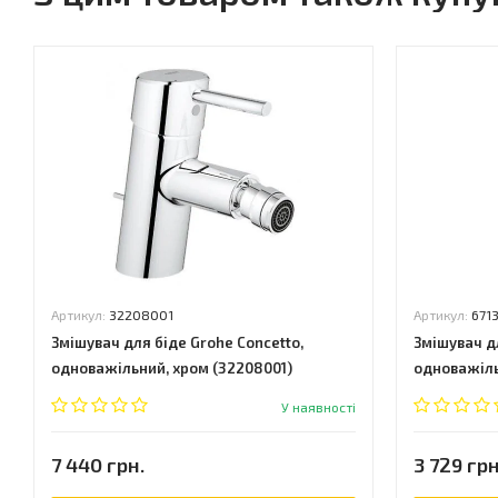
Артикул:
32208001
Артикул:
671
Змішувач для біде Grohe Concetto,
Змішувач дл
одноважільний, хром (32208001)
одноважіль
У наявності
7 440 грн.
3 729 грн