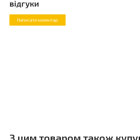
відгуки
З цим товаром також куп