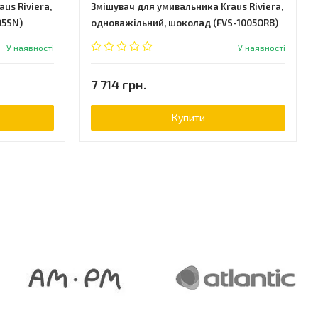
us Riviera,
Змішувач для умивальника Kraus Riviera,
05SN)
одноважільний, шоколад (FVS-1005ORB)
У наявності
У наявності
7 714 грн.
Купити