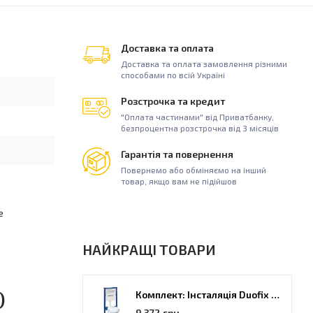
Доставка та оплата
Доставка та оплата замовлення різними
способами по всій Україні
Розстрочка та кредит
"Оплата частинами" від Приватбанку,
безпроцентна розстрочка від 3 місяців
Гарантія та повернення
Повернемо або обміняємо на інший
товар, якщо вам не підійшов
е
НАЙКРАЩІ ТОВАРИ
)
Комплект: Інсталяція Duofix PRO 20 + унітаз Kolo Idol (118.315.21.2)
9 372 грн.