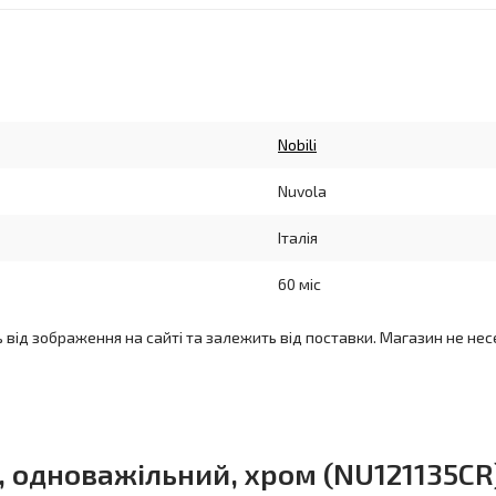
Nobili
Nuvola
Італія
60 міс
ь від зображення на сайті та залежить від поставки. Магазин не нес
a, одноважільний, хром (NU121135CR