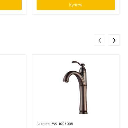
Купити
‹
›
Артикул:
FVS-1005ORB