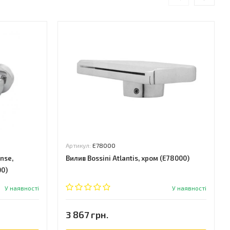
Артикул:
E78000
nse,
Вилив Bossini Atlantis, хром (E78000)
00)
У наявності
У наявності
3 867 грн.