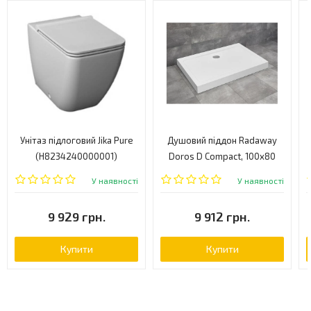
Унітаз підлоговий Jika Pure
Душовий піддон Radaway
(H8234240000001)
Doros D Compact, 100x80
(SDRD1080-05)
У наявності
У наявності
9 929 грн.
9 912 грн.
Купити
Купити