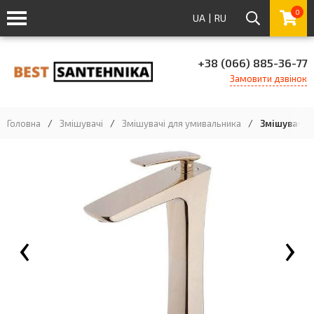
0
UA
|
RU
+38 (066) 885-36-77
Замовити дзвінок
Головна
/
Змішувачі
/
Змішувачі для умивальника
/
Змішувач д
‹
›