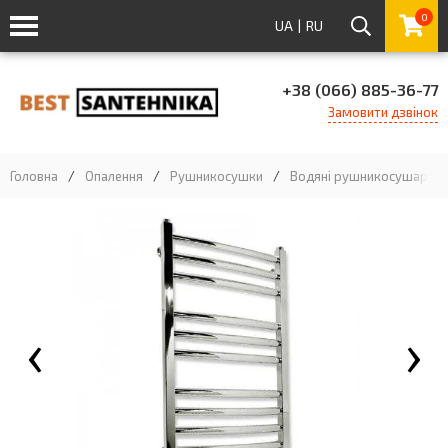
0
UA
|
RU
+38 (066) 885-36-77
Замовити дзвінок
Головна
/
Опалення
/
Рушникосушки
/
Водяні рушникосушарки
‹
›