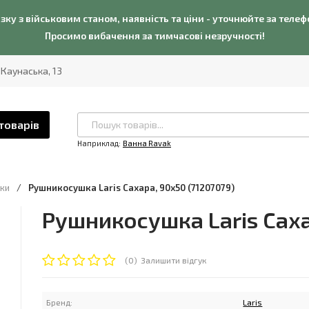
язку з військовим станом, наявність та ціни - уточнюйте за теле
Просимо вибачення за тимчасові незручності!
. Каунаська, 13
товарів
Наприклад:
Ванна Ravak
ки
/
Рушникосушка Laris Сахара, 90x50 (71207079)
Рушникосушка Laris Саха
(0)
Залишити відгук
Бренд:
Laris