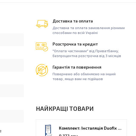
Доставка та оплата
Доставка та оплата замовлення різними
способами по всій Україні
Розстрочка та кредит
"Оплата частинами" від Приватбанку,
безпроцентна розстрочка від 3 місяців
Гарантія та повернення
Повернемо або обміняємо на інший
товар, якщо вам не підійшов
НАЙКРАЩІ ТОВАРИ
Комплект: Інсталяція Duofix PRO 20 + унітаз Kolo Idol (118.315.21.2)
е
9 372 грн.