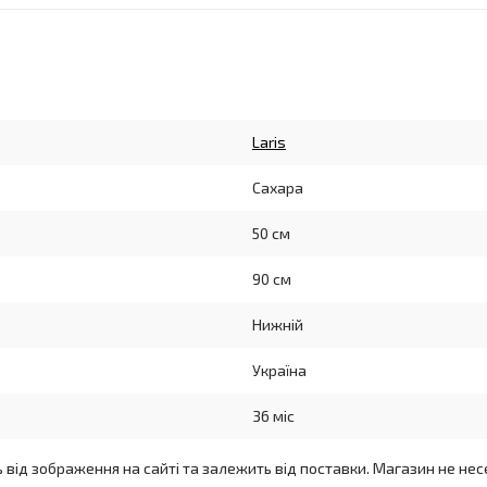
Laris
Сахара
50 см
90 см
Нижній
Україна
36 міс
ь від зображення на сайті та залежить від поставки. Магазин не нес