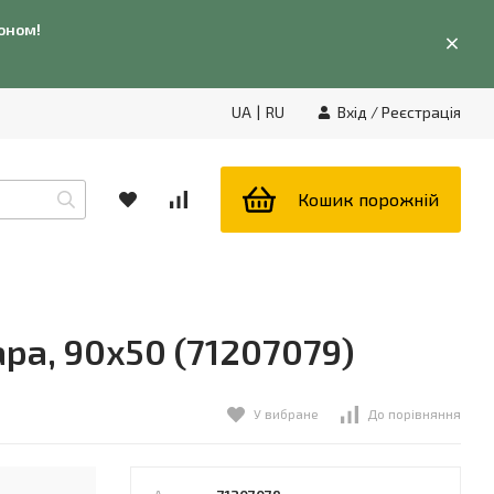
фоном!
UA
|
RU
Вхід
/
Реєстрація
Кошик порожній
ра, 90x50 (71207079)
У вибране
До порівняння