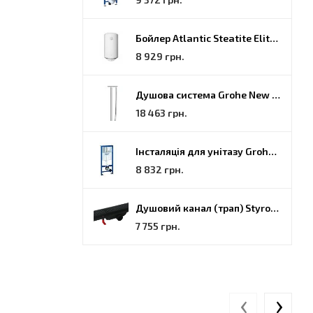
Бойлер Atlantic Steatite Elite VM 080 D400 2 BC, 80 (851188)
8 929 грн.
Душова система Grohe New Tempesta Cosmopolitan (27922000)
18 463 грн.
Інсталяція для унітазу Grohe Rapid SL (38772001)
8 832 грн.
Душовий канал (трап) Styron, решітка Гармонія, 70 (STY-H-70-FF)
7 755 грн.
‹
›