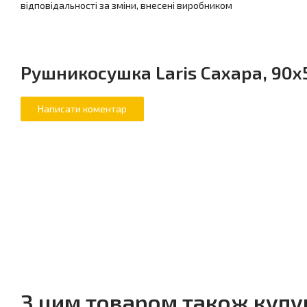
відповідальності за зміни, внесені виробником
Рушникосушка Laris Сахара, 90x5
З цим товаром також куп