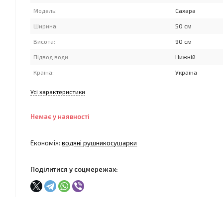
Модель:
Сахара
Ширина:
50 см
Висота:
90 см
Підвод води:
Нижній
Країна:
Україна
Усі характеристики
Немає у наявності
Економія:
водяні рушникосушарки
Поділитися у соцмережах: