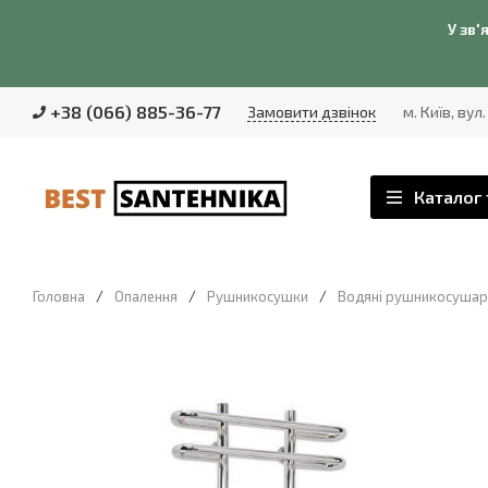
У зв'
+38 (066) 885-36-77
Замовити дзвінок
м. Київ, вул
Каталог 
Головна
/
Опалення
/
Рушникосушки
/
Водяні рушникосушар