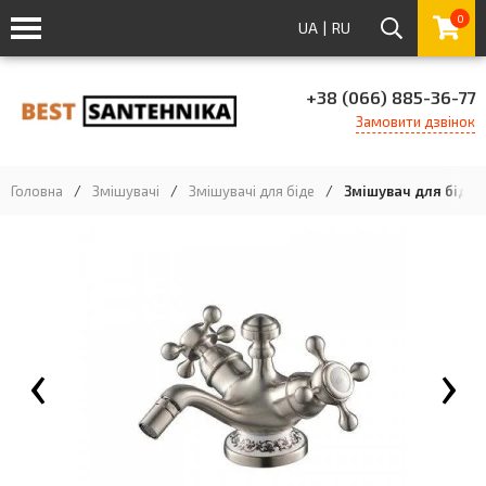
0
UA
|
RU
+38 (066) 885-36-77
Замовити дзвінок
Головна
/
Змішувачі
/
Змішувачі для біде
/
Змішувач для біде K
‹
›