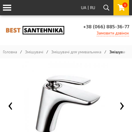
0
UA
|
RU
+38 (066) 885-36-77
Замовити дзвінок
Головна
/
Змішувачі
/
Змішувачі для умивальника
/
Змішувач д
‹
›