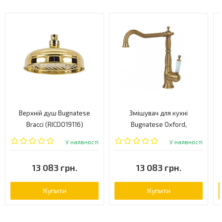
Верхній душ Bugnatese
Змішувач для кухні
Bracci (RICDO19116)
Bugnatese Oxford,
одноважільний, бронза
У наявності
У наявності
(OXBR6382)
13 083 грн.
13 083 грн.
Купити
Купити