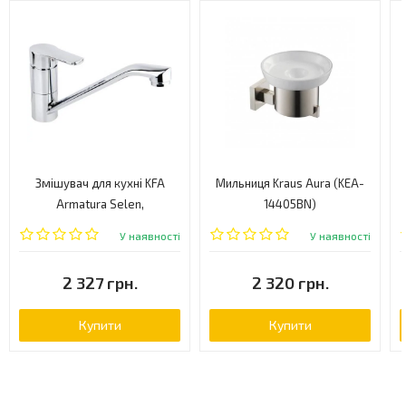
Змішувач для кухні KFA
Мильниця Kraus Aura (KEA-
Armatura Selen,
14405BN)
одноважільний, хром (413-
У наявності
У наявності
915-00)
2 327 грн.
2 320 грн.
Купити
Купити