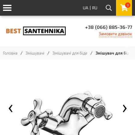
0
UA
|
RU
+38 (066) 885-36-77
Замовити дзвінок
Головна
/
Змішувачі
/
Змішувачі для біде
/
Змішувач для біде I
‹
›