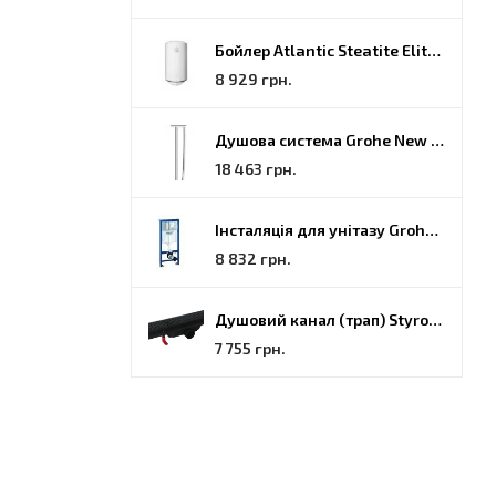
Бойлер Atlantic Steatite Elite VM 080 D400 2 BC, 80 (851188)
8 929 грн.
Душова система Grohe New Tempesta Cosmopolitan (27922000)
18 463 грн.
Інсталяція для унітазу Grohe Rapid SL (38772001)
8 832 грн.
Душовий канал (трап) Styron, решітка Гармонія, 70 (STY-H-70-FF)
7 755 грн.