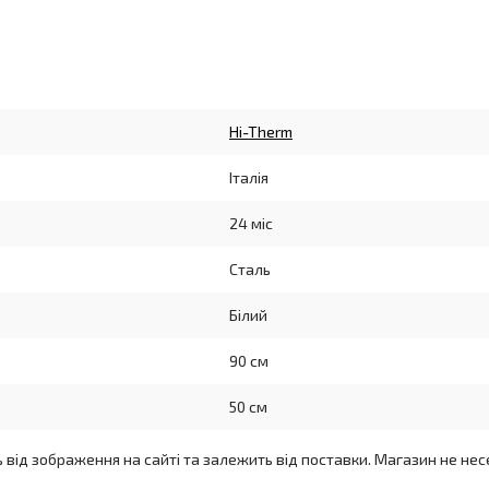
Hi-Therm
Італія
24 міс
Сталь
Білий
90 см
50 см
ь від зображення на сайті та залежить від поставки. Магазин не нес