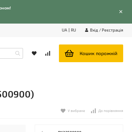
фоном!
UA
|
RU
Вхід
/
Реєстрація
Кошик порожній
500900)
У вибране
До порівняння