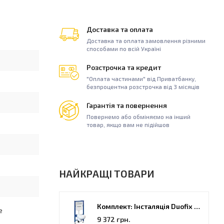
Доставка та оплата
Доставка та оплата замовлення різними
способами по всій Україні
Розстрочка та кредит
"Оплата частинами" від Приватбанку,
безпроцентна розстрочка від 3 місяців
Гарантія та повернення
Повернемо або обміняємо на інший
товар, якщо вам не підійшов
НАЙКРАЩІ ТОВАРИ
Комплект: Інсталяція Duofix PRO 20 + унітаз Kolo Idol (118.315.21.2)
е
9 372 грн.