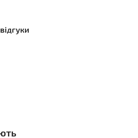
 відгуки
ують