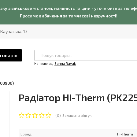
язку з військовим станом, наявність та ціни - уточнюйте за теле
Просимо вибачення за тимчасові незручності!
. Каунаська, 13
товарів
Наприклад:
Ванна Ravak
500900)
Радіатор Hi-Therm (PK22
(0)
Залишити відгук
Бренд:
Hi-Therm