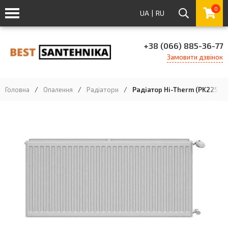
0
UA
|
RU
+38 (066) 885-36-77
Замовити дзвінок
Головна
/
Опалення
/
Радіатори
/
Радіатор Hi-Therm (PK22500