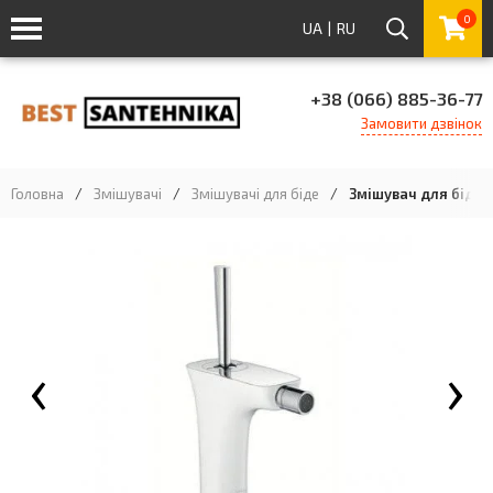
0
UA
|
RU
+38 (066) 885-36-77
Замовити дзвінок
Головна
/
Змішувачі
/
Змішувачі для біде
/
Змішувач для біде 
‹
›