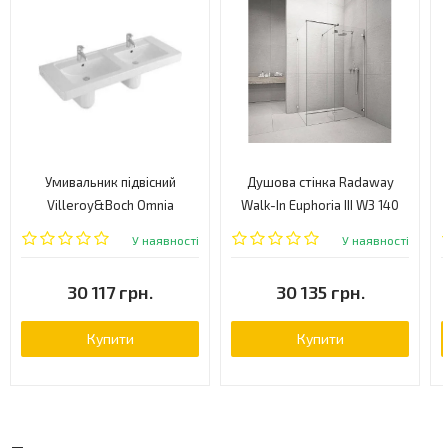
Умивальник підвісний
Душова стінка Radaway
Villeroy&Boch Omnia
Walk-In Euphoria III W3 140
Architectura, 130 (61311301)
(383136-01-01)
У наявності
У наявності
30 117 грн.
30 135 грн.
Купити
Купити