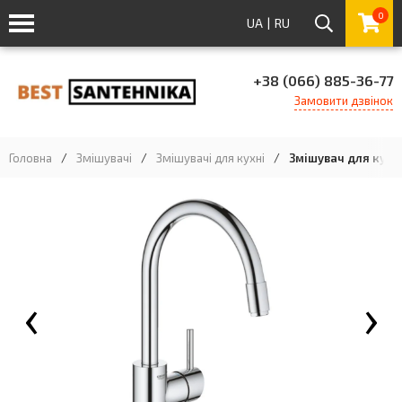
0
UA
|
RU
+38 (066) 885-36-77
Замовити дзвінок
Головна
/
Змішувачі
/
Змішувачі для кухні
/
Змішувач для кухн
‹
›