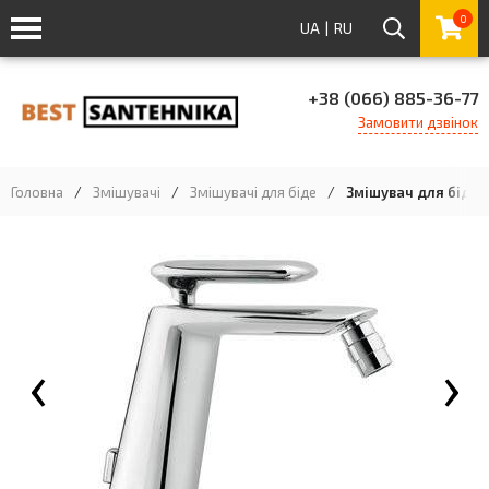
0
UA
|
RU
+38 (066) 885-36-77
Замовити дзвінок
Головна
/
Змішувачі
/
Змішувачі для біде
/
Змішувач для біде 
‹
›